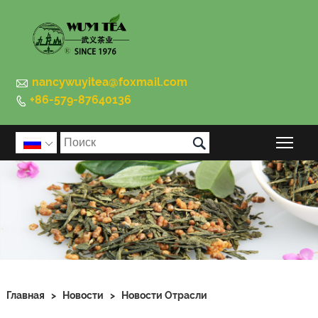

nancywuyitea@foxmail.com
+86-579-87640136


Пер

Главная
>
Новости
>
Новости Отрасли