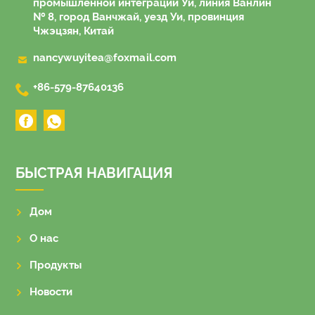
промышленной интеграции Уи, линия Ванлин
№ 8, город Ванчжай, уезд Уи, провинция
Чжэцзян, Китай

nancywuyitea@foxmail.com

+86-579-87640136
БЫСТРАЯ НАВИГАЦИЯ
Дом
О нас
Продукты
Новости