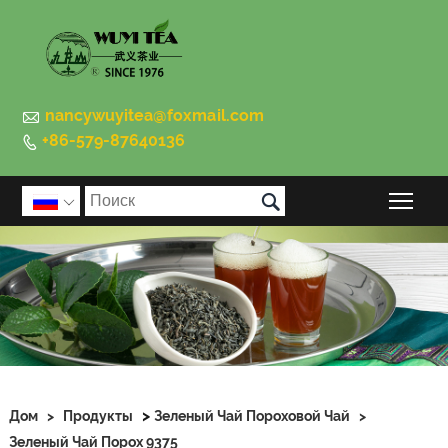

nancywuyitea@foxmail.com
+86-579-87640136


Пер

>
Дом
>
Продукты
Зеленый Чай Пороховой Чай
>
Зеленый Чай Порох 9375