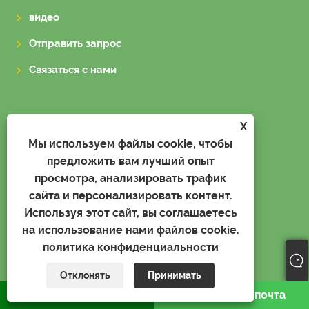
видео
Отправить запрос
Связаться с нами
ПРОДУКТЫ
X
Мы используем файлы cookie, чтобы
Зеленый чай Чай Чунми
предложить вам лучший опыт
просмотра, анализировать трафик
Зеленый чай Пороховой чай
сайта и персонализировать контент.
Зеленый чай, стандарт ЕС
Используя этот сайт, вы соглашаетесь
на использование нами файлов cookie.
Черный чай
политика конфиденциальности
Знаменитый чай
Отклонять
Принимать
Улун Чай
WhatsApp
Электронная почта