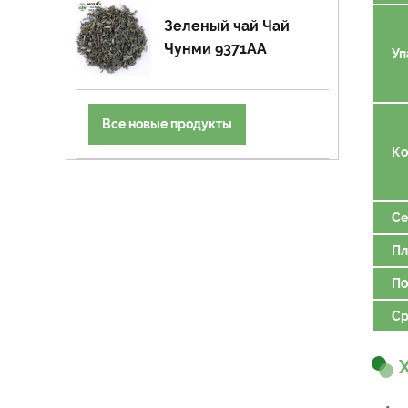
Зеленый чай Чай
Чунми 9371AA
Уп
Все новые продукты
Ко
Се
Пл
По
Ср