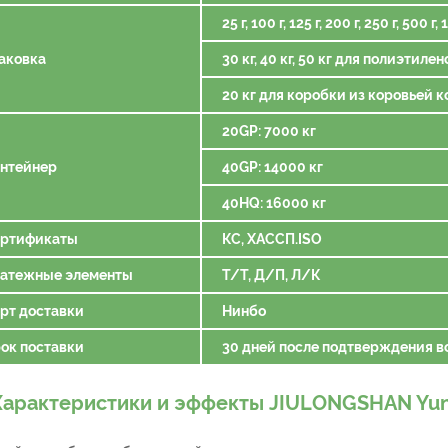
25 г, 100 г, 125 г, 200 г, 250 г, 5
аковка
30 кг, 40 кг, 50 кг для полиэтил
20 кг для коробки из коровьей 
20GP: 7000 кг
нтейнер
40GP: 14000 кг
40HQ: 16000 кг
ртификаты
КС, ХАССП.ISO
атежные элементы
Т/Т, Д/П, Л/К
рт доставки
Нинбо
ок поставки
30 дней после подтверждения в
Характеристики и эффекты JIULONGSHAN Yun