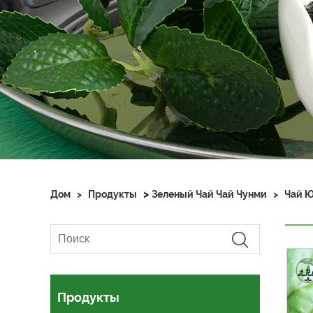
>
Дом
>
Продукты
Зеленый Чай Чай Чунми
>
Чай Ю
Продукты