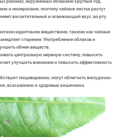
рных районах, окруженных облаками круглый год,
ами и минералами, поэтому чайные листья растут
имеет восхитительный и освежающий вкус, во рту
т антиоксидантными веществами, такими как чайные
замедляет старение. Употребление облаков и
лучшить обмен веществ.
ровать центральную нервную систему, повысить
могает улучшить внимание и повысить эффективность
собствуют пищеварению, могут облегчить желудочно-
ию, всасыванию и здоровью кишечника.