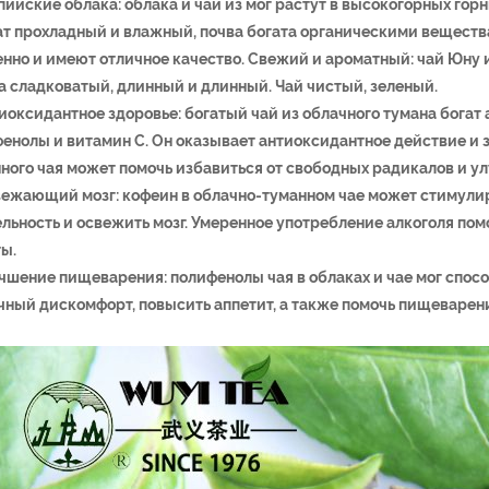
ьпийские облака: облака и чай из мог растут в высокогорных го
т прохладный и влажный, почва богата органическими веществ
нно и имеют отличное качество. Свежий и ароматный: чай Юну 
а сладковатый, длинный и длинный. Чай чистый, зеленый.
тиоксидантное здоровье: богатый чай из облачного тумана бога
енолы и витамин С. Он оказывает антиоксидантное действие и 
ного чая может помочь избавиться от свободных радикалов и у
вежающий мозг: кофеин в облачно-туманном чае может стимули
льность и освежить мозг. Умеренное употребление алкоголя по
ы.
учшение пищеварения: полифенолы чая в облаках и чае мог спо
ный дискомфорт, повысить аппетит, а также помочь пищеварен