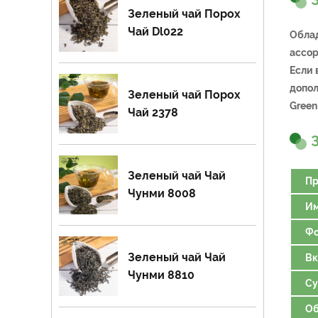
Зеленый чай Порох
Чай Dl022
Облад
ассор
Если 
допол
Зеленый чай Порох
Green
Чай 2378
Зеленый чай Чай
Пр
Чунми 8008
И
Ф
Зеленый чай Чай
Вк
Чунми 8810
Су
Об