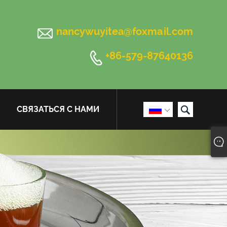

nancywuyitea@foxmail.com

+86-579-87640136

СВЯЗАТЬСЯ С НАМИ
