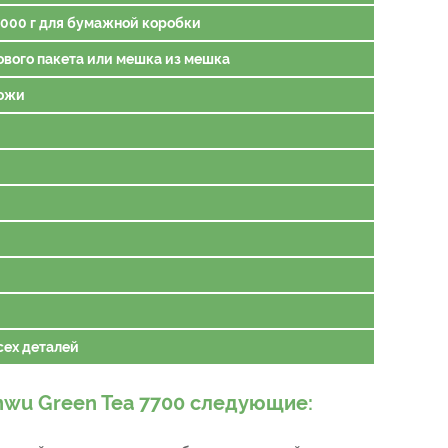
00 г, 1000 г для бумажной коробки
енового пакета или мешка из мешка
кожи
сех деталей
wu Green Tea 7700 следующие: