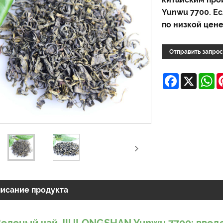
Yunwu 7700. Е
по низкой цене
Отправить запрос
Facebook
X
W
исание продукта
Зеленый чай JIULONGSHAN Yunwu 7700: введ