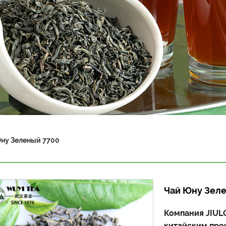
ну Зеленый 7700
Чай Юну Зел
Компания JIU
китайским про