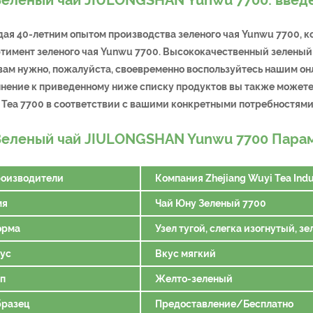
ая 40-летним опытом производства зеленого чая Yunwu 7700,
тимент зеленого чая Yunwu 7700. Высококачественный зеленый
вам нужно, пожалуйста, своевременно воспользуйтесь нашим он
нение к приведенному ниже списку продуктов вы также можете
 Tea 7700 в соответствии с вашими конкретными потребностями
Зеленый чай JIULONGSHAN Yunwu 7700 Парам
оизводители
Компания Zhejiang Wuyi Tea Indus
мя
Чай Юну Зеленый 7700
орма
Узел тугой, слегка изогнутый, зе
ус
Вкус мягкий
п
Желто-зеленый
разец
Предоставление/Бесплатно