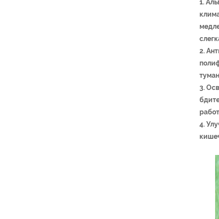
1. Ал
клима
медле
слегк
2. Ан
полиф
туман
3. Ос
бдите
работ
4. Ул
кишеч